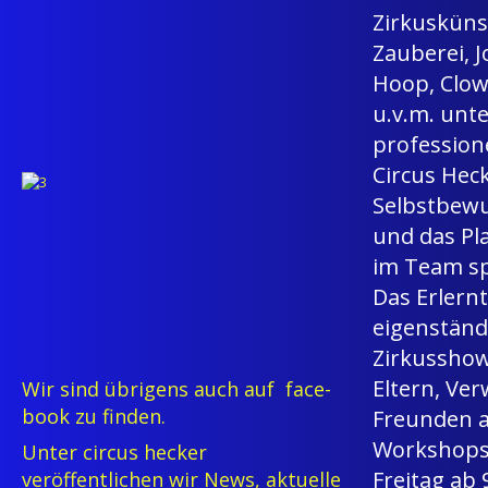
Zirkusküns
Zauberei, J
Hoop, Clow
u.v.m. unt
professione
Circus Heck
Selbstbewu
und das Pl
im Team sp
Das Erlern
eigenständ
Zirkusshow,
Eltern, Ve
Wir sind übrigens auch auf face-
book zu finden.
Freunden 
Workshops 
Unter circus hecker
Freitag ab 
veröffentlichen wir News, aktuelle